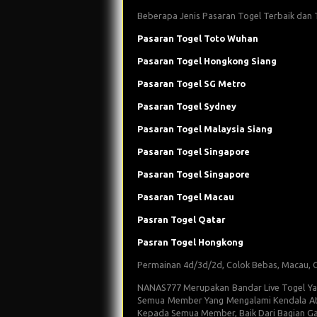
Pilihan Para Member.
Beberapa Jenis Pasaran Togel Terbaik dan T
Pasaran Togel Toto Wuhan
Pasaran Togel Hongkong Siang
Pasaran Togel SG Metro
Pasaran Togel Sydney
Pasaran Togel Malaysia Siang
Pasaran Togel Singapore
Pasaran Togel Singapore
Pasaran Togel Macau
Pasran Togel Qatar
Pasran Togel Hongkong
Permainan 4d/3d/2d, Colok Bebas, Macau, C
NANAS777 Merupakan Bandar Live Togel Yan
Semua Member Yang Mengalami Kendala Atau