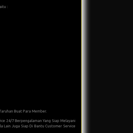
itu :
 Taruhan Buat Para Member.
ice 24/7 Berpengalaman Yang Siap Melayani
 Lain Juga Siap Di Bantu Customer Service