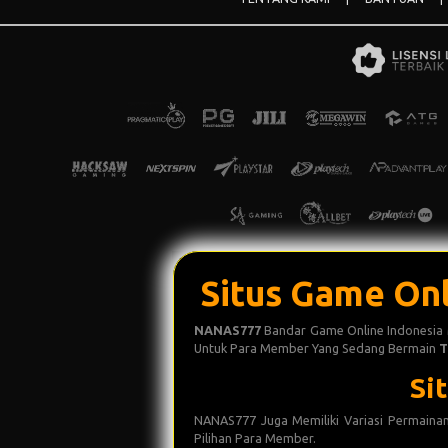
TENTANG KAMI
|
BANTUAN
|
Situs Game On
NANAS777
Bandar Game Online Indonesia M
Untuk Para Member Yang Sedang Bermain
T
Si
NANAS777 Juga Memiliki Variasi Permaina