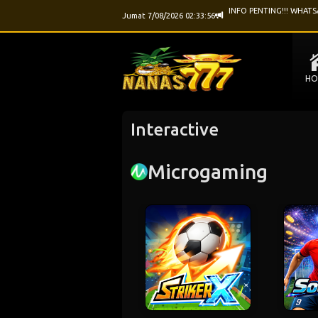
INFO PENTING!!! WHAT
Jumat 7/08/2026 02:33:57
HO
Interactive
Microgaming