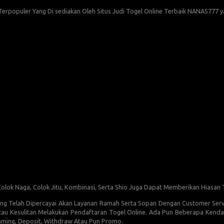
erpopuler Yang Di sediakan Oleh Situs Judi Togel Online Terbaik NANAS777 ya
olok Naga, Colok Jitu, Kombinasi, Serta Shio Juga Dapat Memberikan Hiasan
g Telah Dipercayai Akan Layanan Ramah Serta Sopan Dengan Customer Serv
 Kesulitan Melakukan Pendaftaran Togel Online. Ada Pun Beberapa Kendala