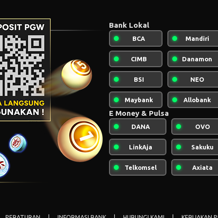
Bank Lokal
BCA
Mandiri
CIMB
Danamon
BSI
NEO
Maybank
Allobank
E Money & Pulsa
DANA
OVO
LinkAja
Sakuku
Telkomsel
Axiata