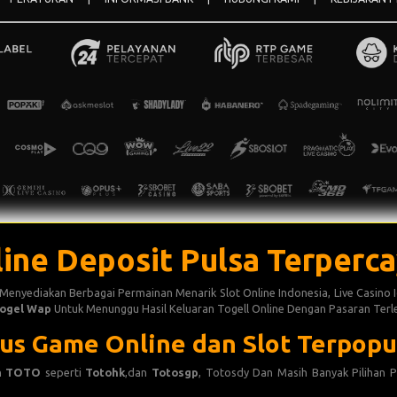
PERATURAN
|
INFORMASI BANK
|
HUBUNGI KAMI
|
KEBIJAKAN P
line Deposit Pulsa Terperc
enyediakan Berbagai Permainan Menarik Slot Online Indonesia, Live Casino I
ogel Wap
Untuk Menunggu Hasil Keluaran Togell Online Dengan Pasaran Terl
tus Game Online dan Slot Terpopu
n
TOTO
seperti
Totohk
,dan
Totosgp
, Totosdy Dan Masih Banyak Pilihan 