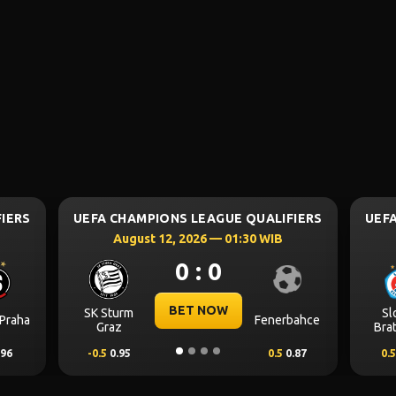
6/8/2026
6/8/2026
IERS
E-FOOTBALL F24 INTERNATIONAL
E-FO
FRIENDLY
August 7, 2026 — 09:30 WIB
0 : 0
Saint-
Manc
oise
BET NOW
e-France
e-Italy
Un
1.00
0.0
1
0.62
-1
-0.86