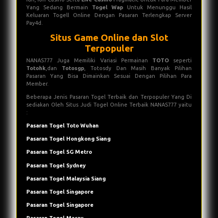
NANAS777
Bandar Game Online Indonesia Menyediakan
Berbagai Permainan Menarik Slot Online Indonesia, Live Casino
Idn, Ion Casino Serta
Live Casino
Pragmatic Untuk Para Member
Yang Sedang Bermain
Togel Wap
Untuk Menunggu Hasil
Keluaran Togell Online Dengan Pasaran Terlengkap Server
Pay4d.
Situs Game Online dan Slot
Terpopuler
NANAS777 Juga Memiliki Variasi Permainan
TOTO
seperti
Totohk
,dan
Totosgp
, Totosdy Dan Masih Banyak Pilihan
Pasaran Yang Bisa Dimainkan Sesuai Dengan Pilihan Para
Member.
Beberapa Jenis Pasaran Togel Terbaik dan Terpopuler Yang Di
sediakan Oleh Situs Judi Togel Online Terbaik NANAS777 yaitu
:
Pasaran Togel Toto Wuhan
Pasaran Togel Hongkong Siang
Pasaran Togel SG Metro
Pasaran Togel Sydney
Pasaran Togel Malaysia Siang