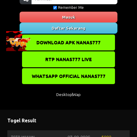
Remember Me
Masuk
Daftar Sekarang
DOWNLOAD APK NANAS777
RTP NANAS777 LIVE
WHATSAPP OFFICIAL NANAS777
Desktop
Wap