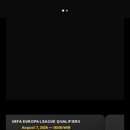
HONGKONG
06-08-2026
3634